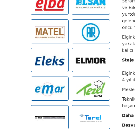
Seram
ve Bil
yurtdı
gelen
öncü 
Elgin
yakal
kalıcı
Staja
Elgin
4 yıll
Meslek
Tekni
başvur
Daha 
Başvu