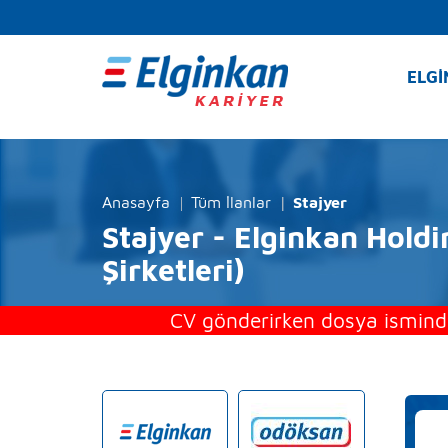
ELGİ
Anasayfa
Tüm İlanlar
Stajyer
Stajyer - Elginkan Holdi
Şirketleri)
CV gönderirken dosya isminde