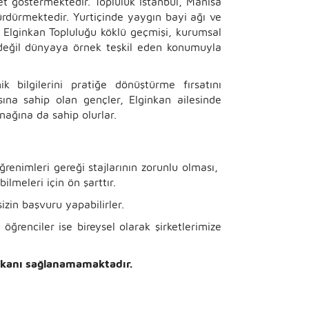
et göstermektedir. Topluluk İstanbul, Manisa
a sürdürmektedir. Yurtiçinde yaygın bayi ağı ve
ir. Elginkan Topluluğu köklü geçmişi, kurumsal
e değil dünyaya örnek teşkil eden konumuyla
k bilgilerini pratiğe dönüştürme fırsatını
ına sahip olan gençler, Elginkan ailesinde
anağına da sahip olurlar.
ğrenimleri gereği stajlarının zorunlu olması,
bilmeleri için ön şarttır.
izin başvuru yapabilirler.
ğrenciler ise bireysel olarak şirketlerimize
imkanı sağlanamamaktadır.