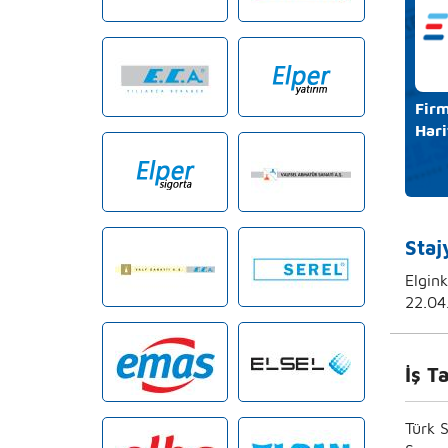
Firm
Hari
Staj
Elgink
22.04
İş T
Türk 