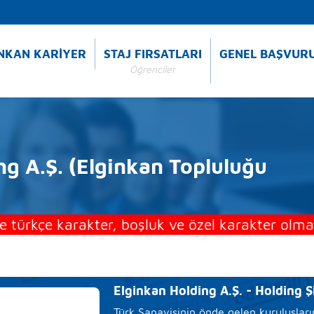
NKAN KARİYER
STAJ FIRSATLARI
GENEL BAŞVUR
Öğrenciler
ng A.Ş. (Elginkan Topluluğu
 türkçe karakter, boşluk ve özel karakter olmay
Elginkan Holding A.Ş. - Holding Ş
Türk Sanayisinin önde gelen kuruluşlar