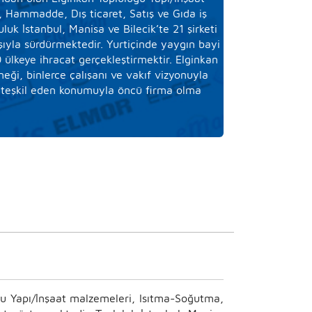
 Hammadde, Dış ticaret, Satış ve Gıda iş
luk İstanbul, Manisa ve Bilecik’te 21 şirketi
ıyla sürdürmektedir. Yurtiçinde yaygın bayi
50 ülkeye ihracat gerçekleştirmektir. Elginkan
eği, binlerce çalışanı ve vakıf vizyonuyla
 teşkil eden konumuyla öncü firma olma
.
kte, Topluluk Şirketlerini önce Avrupa, daha
 Türk ekonomisinde, iş hayatında, iş ahlakı
 yaratarak
EBEDİ MÜESSESE
olmayı
daki
“Önce İnsan”
ilkemiz; İnsan Kaynakları
ğu Yapı/İnşaat malzemeleri, Isıtma-Soğutma,