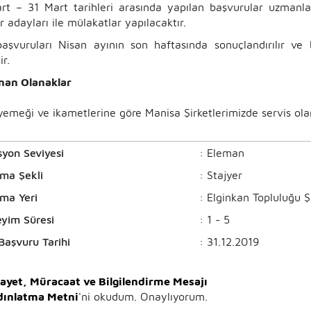
rt – 31 Mart tarihleri arasında yapılan başvurular uzmanl
r adayları ile mülakatlar yapılacaktır.
başvuruları Nisan ayının son haftasında sonuçlandırılır ve
ir.
nan Olanaklar
yemeği ve ikametlerine göre Manisa Şirketlerimizde servis olan
syon Seviyesi
: Eleman
şma Şekli
: Stajyer
şma Yeri
: Elginkan Topluluğu Şi
yim Süresi
: 1 - 5
Başvuru Tarihi
: 31.12.2019
kayet, Müracaat ve Bilgilendirme Mesajı
dınlatma Metni
'ni okudum. Onaylıyorum.