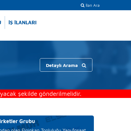
İlan Ara
U
İŞ İLANLARI
Detaylı Arama
acak şekilde gönderilmelidir.
irketler Grubu
ından olan Elginkan Topluluğu Yapı/İnşaat