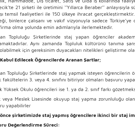
ik, Hammadde, Dış ticaret, Satış ve Gıda iş kollarında faaliy
ecik’te 21 şirketi ile üretimini ‘’Yıllarca Beraber’’ anlayışıyl
şı temsil faaliyetleri ile 150 ülkeye ihracat gerçekleştirmekt
eği, binlerce çalışanı ve vakıf vizyonuyla sadece Türkiye’y
firma olma yolunda emin adımlarıyla ilerlemektedir.
kan Topluluğu Şirketlerinde staj yapan öğrenciler akademi
amaktadırlar. Aynı zamanda Topluluk kültürünü tanıma şans
 olabilmek için gereksinim duyacakları nitelikleri geliştirme ol
 Kabul Edilecek Öğrencilerde Aranan Şartlar;
kan Topluluğu Şirketlerinde staj yapmak isteyen öğrencilerin ö
ık fakültelerin 3. veya 4. sınıfını bitiriyor olmaları başvuru yapa
 Yüksek Okulu öğrencileri ise 1. ya da 2. sınıf farkı gözetmeks
k veya Meslek Lisesinde okuyup staj yapma zorunluluğu olan ö
u yapabilirler
önce şirketimizde staj yapmış öğrencilere ikinci bir staj 
ru Değerlendirme Süreci: