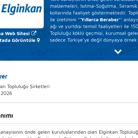
malzemeleri, Isıtma-Soğutma, Seramik,
kollarında faaliyet göstermektedir. Toplu
ile üretimini
‘’Yıllarca Beraber’’
anlayış
ağı ve yurtdışı temsil faaliyetleri ile 1
Topluluğu köklü geçmişi, kurumsal gelen
a Web Sitesi
sadece Türkiye’ye değil dünyaya örnek
tada Görüntüle
yolunda emin adımlarıyla ilerlemektedir
Elginkan Topluluğu; çalışanları ile birli
sonra dünya şirketleri haline getirmeyi,
ve toplum kültürü normlarında kıymet
yer
amaçlamaktadır. Bu amaç doğrultusun
Politikamızın temelini oluşturmaktadır.
an Topluluğu Şirketleri
.2026
anımı
Sanayisinin önde gelen kuruluşlarından olan Elginkan Toplulu