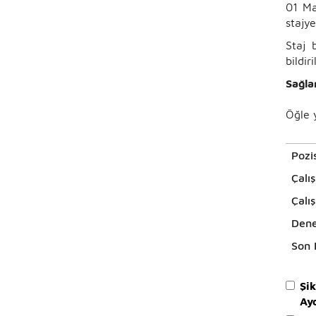
01 Ma
stajye
Staj 
bildiril
Sağla
Öğle 
Pozi
Çalı
Çalı
Dene
Son 
Şi
Ay