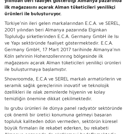
yılından beri faaliyet gösterdiği Almanya pazarında
ilk mağazasını açarak Alman tüketicileri yenilikçi
ürünleri ile buluşturuyor.
Türkiye’nin ileri gelen markalarından E.C.A. ve SEREL,
2001 yılından beri Almanya pazarında Elginkan
Topluluğu şirketlerinden E.C.A. Germany GmbH ile Isı
ve Yapı sektöründe faaliyet göstermektedir. E.C.A.
Germany GmbH, 17 Mart 2017 tarihinde Almanya’nın
Köln şehrinin Hohenzollerınrıng bölgesinde ilk
mağazasını açarak Alman tüketicileri yenilikçi ürünleri
ile buluşturmaya başlamıştır.
Showroomda, E.C.A ve SEREL markalı armatürlerin ve
seramik sağlık gereçlerinin inovatif ve teknolojik
özellikleri ile ıslak zeminlerde hijyenin ve kolay
temizliğin önemine dikkat çekilmektedir.
Isı grubu ürünleri ile dünya panel radyatör sektöründe
çok önemli bir üretici konumuna gelmeyi başaran
topluluk kaliteden ödün vermeden, sektörün küresel
büyük firmaları ile rekabet ederken, bu rekabeti