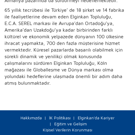
Almanya pazarında da sürdürmeyi hedeflemektedir.
65 yıllık tecrübesi ile Türkiye’ de 18 şirket ve 14 fabrika
ile faaliyetlerine devam eden Elginkan Topluluğu,
E.C.A. SEREL markası ile Avrupa’dan Ortadoğu’ya,
Amerika’dan Uzakdoğu’ya kadar birbirinden farklı
kültürel ve ekonomik yelpazede dünyanın 100 ülkesine
ihracat yapmakta, 700 den fazla müşterisine hizmet
vermektedir. Küresel pazarlarda başarılı olabilmek için
sürekli dinamik ve yenilikçi olmak konusunda
çalışmalarını sürdüren Elginkan Topluluğu, Köln
mağazası ile Globalleşme ve Dünya markası olma
yolundaki hedeflerine ulaşmada önemli bir adım daha
atmış bulunmaktadır.
Hakkımızda
İK Politikası
Elginkan'da Kariyer
Eğitim ve Gelişim
Kişisel Verilerin Korunması