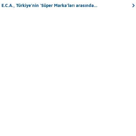
E.C.A., Türkiye’nin ‘Süper Marka’ları arasında...
E.C.A. SEREL Parlak Fikirlerini
Almanya Pazarına Taşıyor...