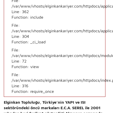
File:
/var/www/vhosts/elginkankariyer.com/httpdocs/applic
Line: 362
Function: include
File:
/var/www/vhosts/elginkankariyer.com/httpdocs/applic
Line: 304
Function: _ci_load
File:
/var/www/vhosts/elginkankariyer.com/httpdocs/module
Line: 72
Function: view
File:
/var/www/vhosts/elginkankariyer.com/httpdocs/index.
Line: 316
Function: require_once
Elginkan Topluluğu, Türkiye’nin YAPI ve ISI
sektöründeki öncü markaları E.C.A. SEREL ile 2001